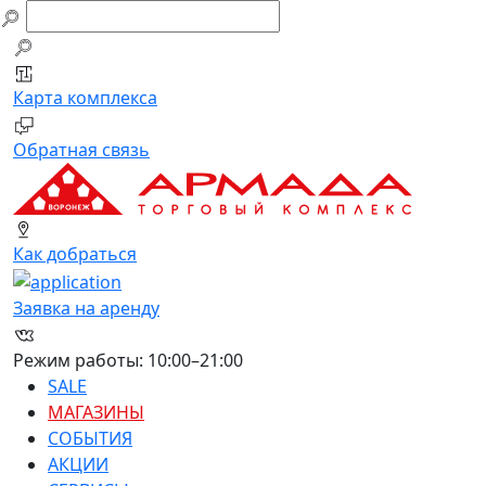
Заявка на аренду
Обратная связь
Компания
Ваше имя
Ф.И.О.
E-mail
Карта комплекса
E-mail
Телефон
Телефон
Обратная связь
Адрес сайта
Сообщение
Площадь, от (м2)
Площадь, до (м2)
Как добраться
Виды деятельности
Отправить
Заявка на аренду
Перетащите или нажмите для добавления
файлов
Режим работы: 10:00–21:00
SALE
МАГАЗИНЫ
СОБЫТИЯ
АКЦИИ