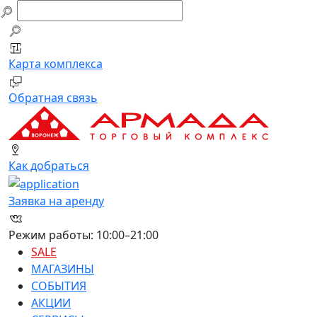
Заявка на аренду
Обратная связь
Компания
Ваше имя
Ф.И.О.
E-mail
Карта комплекса
E-mail
Телефон
Телефон
Обратная связь
Адрес сайта
Сообщение
Площадь, от (м2)
Площадь, до (м2)
Как добраться
Виды деятельности
Отправить
Заявка на аренду
Перетащите или нажмите для добавления
файлов
Режим работы: 10:00–21:00
SALE
МАГАЗИНЫ
СОБЫТИЯ
АКЦИИ