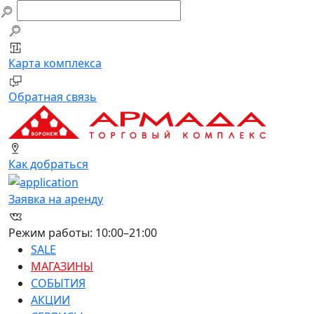
Заявка на аренду
Обратная связь
Компания
Ваше имя
Ф.И.О.
E-mail
Карта комплекса
E-mail
Телефон
Телефон
Обратная связь
Адрес сайта
Сообщение
Площадь, от (м2)
Площадь, до (м2)
Как добраться
Виды деятельности
Отправить
Заявка на аренду
Перетащите или нажмите для добавления
файлов
Режим работы: 10:00–21:00
SALE
МАГАЗИНЫ
СОБЫТИЯ
АКЦИИ