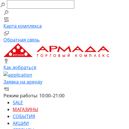
Заявка на аренду
Обратная связь
Компания
Ваше имя
Ф.И.О.
E-mail
Карта комплекса
E-mail
Телефон
Телефон
Обратная связь
Адрес сайта
Сообщение
Площадь, от (м2)
Площадь, до (м2)
Как добраться
Виды деятельности
Отправить
Заявка на аренду
Перетащите или нажмите для добавления
файлов
Режим работы: 10:00–21:00
SALE
МАГАЗИНЫ
СОБЫТИЯ
АКЦИИ